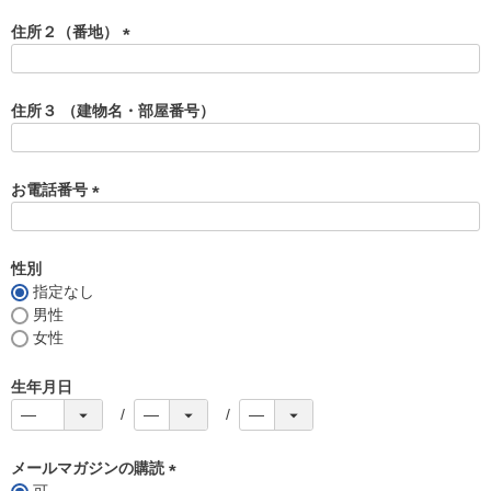
必
須
住所２（番地）
)
(
必
須
住所３ （建物名・部屋番号）
)
お電話番号
(
必
須
性別
)
指定なし
男性
女性
生年月日
メールマガジンの購読