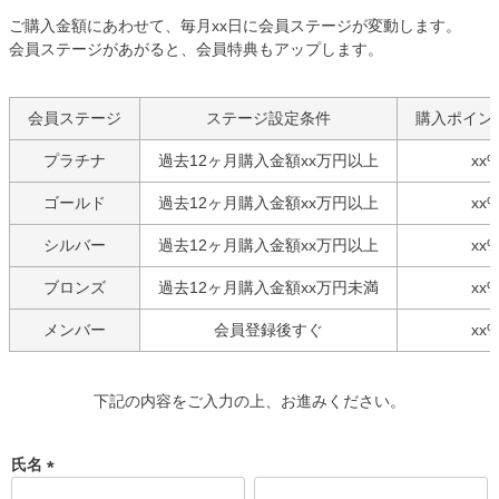
ご購入金額にあわせて、毎月xx日に会員ステージが変動します。
会員ステージがあがると、会員特典もアップします。
会員ステージ
ステージ設定条件
購入ポイン
プラチナ
過去12ヶ月購入金額xx万円以上
xx
ゴールド
過去12ヶ月購入金額xx万円以上
xx
シルバー
過去12ヶ月購入金額xx万円以上
xx
ブロンズ
過去12ヶ月購入金額xx万円未満
xx
メンバー
会員登録後すぐ
xx
下記の内容をご入力の上、お進みください。
氏名
(