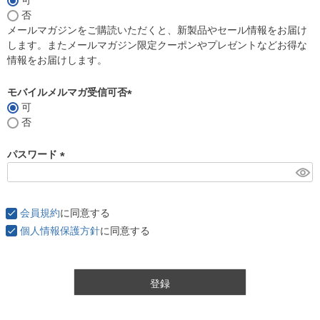
可
(
否
必
メールマガジンをご購読いただくと、新製品やセール情報をお届け
須
します。またメールマガジン限定クーポンやプレゼントなどお得な
)
情報をお届けします。
モバイルメルマガ受信可否
可
(
否
必
須
パスワード
)
(
必
須
会員規約
に同意する
)
個人情報保護方針
に同意する
登録