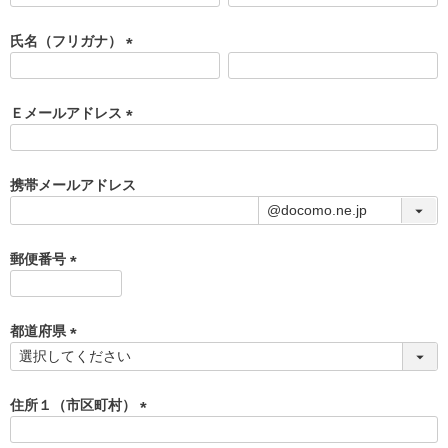
必
須
氏名（フリガナ）
)
(
必
須
Ｅメールアドレス
)
(
必
須
携帯メールアドレス
)
郵便番号
(
必
須
都道府県
)
(
必
須
住所１（市区町村）
)
(