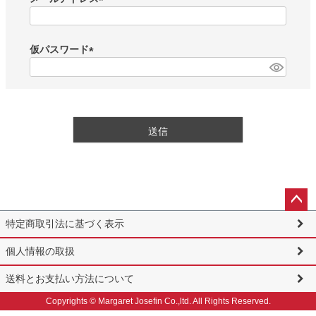
(
必
須
仮パスワード
)
(
必
須
)
送信
ペー
特定商取引法に基づく表示
ジト
ップ
個人情報の取扱
へ
送料とお支払い方法について
Copyrights © Margaret Josefin Co.,ltd. All Rights Reserved.