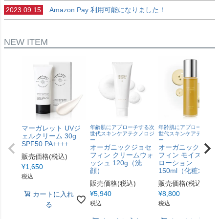
2023.09.15
Amazon Pay 利用可能になりました！
NEW ITEM
マーガレット UVジ
年齢肌にアプローチする次
年齢肌にアプローチする
世代スキンケアテクノロジ
世代スキンケアテクノロ
ェルクリーム 30g
ー
ー
SPF50 PA++++
オーガニックジョセ
オーガニックジョ
フィン クリームウォ
フィン モイスチャ
販売価格(税込)
ッシュ 120g（洗
ローション
¥
1,650
顔）
150ml（化粧水）
税込
販売価格(税込)
販売価格(税込)
¥
5,940
¥
8,800
カートに入れ
税込
税込
る