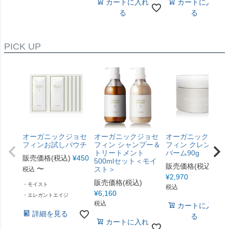
カートに入れ
カートに入れ
る
る
PICK UP
オーガニックジョセ
オーガニックジョセ
オーガニックジョ
フィンお試しパウチ
フィン シャンプー＆
フィン クレンジン
トリートメント
バーム90g
販売価格(税込)
¥
450
500mlセット＜モイ
販売価格(税込)
〜
スト＞
税込
¥
2,970
販売価格(税込)
・モイスト
税込
¥
6,160
・エレガントエイジ
税込
カートに入れ
詳細を見る
る
カートに入れ