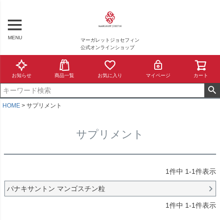
MENU
マーガレットジョセフィン
公式オンラインショップ
お知らせ
商品一覧
お気に入り
マイページ
カート
HOME
サプリメント
サプリメント
1
件中
1
-
1
件表示
パナキサントン マンゴスチン粒
1
件中
1
-
1
件表示