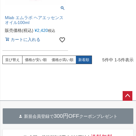
Mlab エムラボ ヘアエッセンス
オイル100ml
販売価格(税込)
¥
2,420
税込
カートに入れる
5
件中
1
-
5
件表示
並び替え
価格が安い順
価格が高い順
新着順
ペー
ジト
300円OFF
新規会員登録で
クーポンプレゼント
ップ
へ