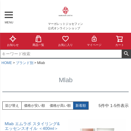
MENU
マーガレットジョセフィン
公式オンラインショップ
お知らせ
商品一覧
お気に入り
マイページ
カート
HOME
ブランド別
Mlab
Mlab
5
件中
1
-
5
件表示
並び替え
価格が安い順
価格が高い順
新着順
Mlab エムラボ スタイリング&
エッセンスオイル ＜400ml＞