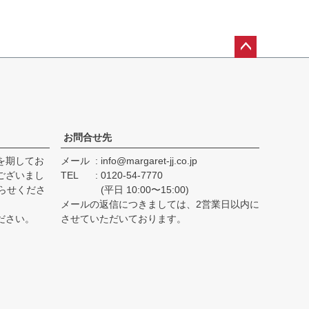
ペー
ジト
ップ
へ
お問合せ先
を期してお
メール
info@margaret-jj.co.jp
ございまし
TEL
0120-54-7770
らせくださ
(平日 10:00〜15:00)
メールの返信につきましては、2営業日以内に
ださい。
させていただいております。