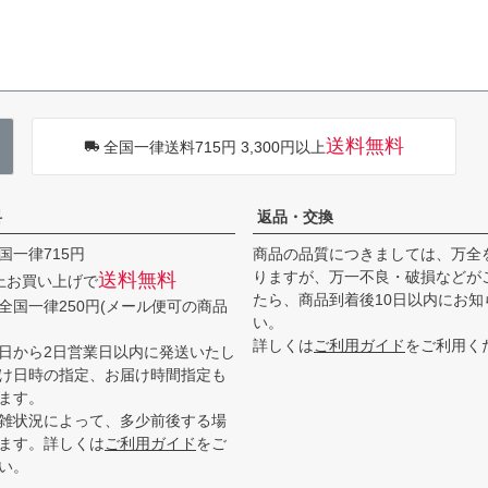
送料無料
全国一律送料715円 3,300円以上
料
返品・交換
国一律715円
商品の品質につきましては、万全
りますが、万一不良・破損などが
送料無料
以上お買い上げで
たら、商品到着後10日以内にお知
全国一律250円(メール便可の商品
い。
詳しくは
ご利用ガイド
をご利用く
日から2日営業日以内に発送いたし
け日時の指定、お届け時間指定も
ます。
雑状況によって、多少前後する場
ます。詳しくは
ご利用ガイド
をご
い。