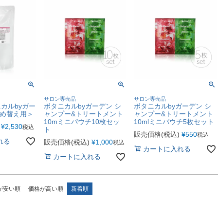
サロン専売品
サロン専売品
カルbyガー
ボタニカルbyガーデン シ
ボタニカルbyガーデン シ
詰め替え用＞
ャンプー&トリートメント
ャンプー&トリートメント
10mミニパウチ10枚セッ
10mlミニパウチ5枚セット
¥
2,530
税込
ト
販売価格(税込)
¥
550
税込
れる
販売価格(税込)
¥
1,000
税込
カートに入れる
カートに入れる
が安い順
価格が高い順
新着順