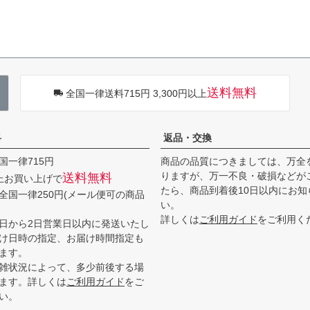
送料無料
全国一律送料715円 3,300円以上
料
返品・交換
国一律715円
商品の品質につきましては、万全
りますが、万一不良・破損などが
送料無料
以上お買い上げで
たら、商品到着後10日以内にお知
全国一律250円(メール便可の商品
い。
詳しくは
ご利用ガイド
をご利用く
日から2日営業日以内に発送いたし
け日時の指定、お届け時間指定も
ます。
雑状況によって、多少前後する場
ます。詳しくは
ご利用ガイド
をご
い。