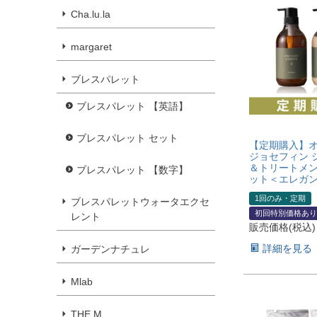
Cha.lu.la
margaret
ブレスパレット
ブレスパレット 【英語】
ブレスパレット セット
【定期購入】
ジョセフィン 
＆トリートメント
ブレスパレット 【数字】
ット＜エレガ
1回のみ・定期
ブレスパレットウォータエクセ
初回特別価格あり
レント
販売価格(税込)
詳細を見る
ガーデンナチュレ
Mlab
THE M