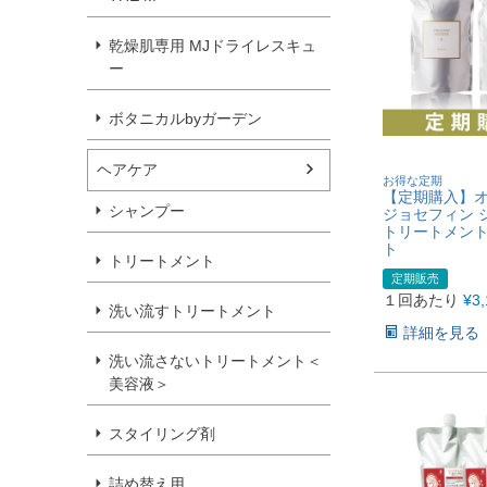
乾燥肌専用 MJドライレスキュ
ー
ボタニカルbyガーデン
ヘアケア
お得な定期
【定期購入】
シャンプー
ジョセフィン 
トリートメント4
ト
トリートメント
定期販売
１回あたり
¥
3
洗い流すトリートメント
詳細を見る
洗い流さないトリートメント＜
美容液＞
スタイリング剤
詰め替え用