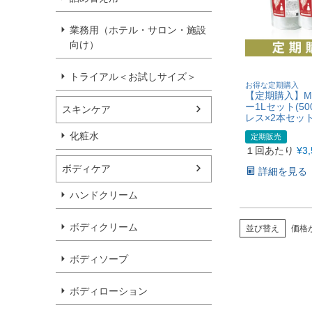
業務用（ホテル・サロン・施設
向け）
トライアル＜お試しサイズ＞
お得な定期購入
【定期購入】M
ー1Lセット(50
スキンケア
レス×2本セット
化粧水
定期販売
１回あたり
¥
3
ボディケア
詳細を見る
ハンドクリーム
ボディクリーム
並び替え
価格
ボディソープ
ボディローション