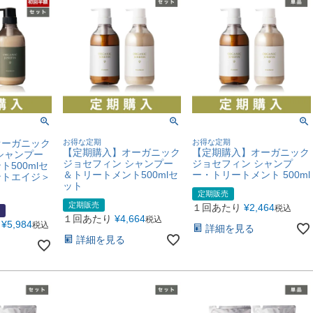
オーガニック
お得な定期
お得な定期
【定期購入】オーガニック
【定期購入】オーガニック
シャンプー
ジョセフィン シャンプー
ジョセフィン シャンプ
500mlセ
＆トリートメント500mlセ
ー・トリートメント 500ml
ントエイジ＞
ット
定期販売
定期販売
１回あたり
¥
2,464
税込
１回あたり
¥
4,664
税込
¥
5,984
税込
詳細を見る
詳細を見る