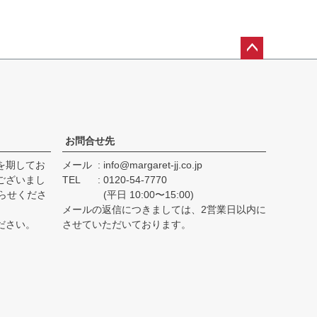
ペー
ジト
ップ
へ
お問合せ先
を期してお
メール
info@margaret-jj.co.jp
ございまし
TEL
0120-54-7770
らせくださ
(平日 10:00〜15:00)
メールの返信につきましては、2営業日以内に
ださい。
させていただいております。