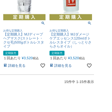
お得な定期購入
お得な定期購入
【定期購入】MJディープ
【定期購入】MJダメージ
ヘアマスク(ストレート・
ケアエッセンス120mlボト
クセ毛)500gボトルレスタ
ルレスタイプ（しっとりさ
イプ
らさらオイル）
定期販売
定期販売
１回あたり
¥
3,520
１回あたり
¥
3,520
税込
税込
詳細を見る
詳細を見る
15
件中
1
-
15
件表示