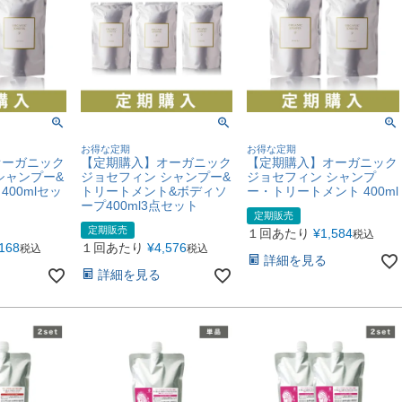
お得な定期
お得な定期
オーガニック
【定期購入】オーガニック
【定期購入】オーガニック
シャンプー&
ジョセフィン シャンプー&
ジョセフィン シャンプ
00mlセッ
トリートメント&ボディソ
ー・トリートメント 400ml
ープ400ml3点セット
定期販売
定期販売
１回あたり
¥
1,584
税込
,168
１回あたり
¥
4,576
税込
税込
詳細を見る
詳細を見る