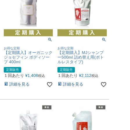
お得な定期
お得な定期
【定期購入】オーガニック
【定期購入】MJシャンプ
ジョセフィン ボディソー
ー500ml 詰め替え用(ボト
プ 400ml
ルレスタイプ)
定期販売
定期販売
１回あたり
¥
1,408
１回あたり
¥
2,112
税込
税込
詳細を見る
詳細を見る