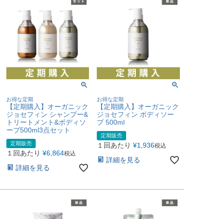
お得な定期
お得な定期
【定期購入】オーガニック
【定期購入】オーガニック
ジョセフィン シャンプー&
ジョセフィン ボディソー
トリートメント&ボディソ
プ 500ml
ープ500ml3点セット
定期販売
定期販売
１回あたり
¥
1,936
税込
１回あたり
¥
6,864
税込
詳細を見る
詳細を見る