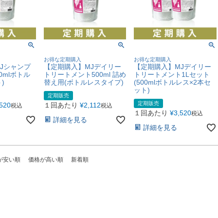
お得な定期購入
お得な定期購入
Jシャンプ
【定期購入】MJデイリー
【定期購入】MJデイリー
0mlボトル
トリートメント500ml 詰め
トリートメント1Lセット
)
替え用(ボトルレスタイプ)
(500mlボトルレス×2本セ
ット)
定期販売
定期販売
,520
１回あたり
¥
2,112
税込
税込
１回あたり
¥
3,520
税込
詳細を見る
詳細を見る
が安い順
価格が高い順
新着順