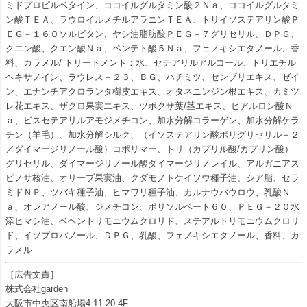
ミドプロピルベタイン、ココイルグルタミン酸２Ｎａ、ココイルグルタミ
ン酸ＴＥＡ、ラウロイルメチルアラニンＴＥＡ、トリイソステアリン酸Ｐ
ＥＧ－１６０ソルビタン、ヤシ油脂肪酸ＰＥＧ－７グリセリル、ＤＰＧ、
クエン酸、クエン酸Ｎａ、ペンテト酸５Ｎａ、フェノキシエタノール、香
料、カラメル/ トリートメント：水、セテアリルアルコール、トリエチル
ヘキサノイン、ラウレス－２３、ＢＧ、ハチミツ、センブリエキス、ゼイ
ン、エナンチアクロランタ樹皮エキス、オタネニンジン根エキス、カミツ
レ花エキス、ザクロ果実エキス、ツボクサ葉/茎エキス、ヒアルロン酸Ｎ
ａ、ビスセテアリルアモジメチコン、加水分解コラーゲン、加水分解ケラ
チン（羊毛）、加水分解シルク、（イソステアリン酸ポリグリセリル－２
／ダイマージリノール酸）コポリマー、トリ（カプリル酸/カプリン酸）
グリセリル、ダイマージリノール酸ダイマージリノレイル、アルガニアス
ピノサ核油、オリーブ果実油、クダモノトケイソウ種子油、シア脂、セラ
ミドＮＰ、ツバキ種子油、ヒマワリ種子油、カルナウバウロウ、乳酸Ｎ
ａ、オレアノール酸、ジメチコン、ポリソルベート６０、ＰＥＧ－２０水
添ヒマシ油、ベヘントリモニウムクロリド、ステアルトリモニウムクロリ
ド、イソプロパノール、ＤＰＧ、乳酸、フェノキシエタノール、香料、カ
ラメル
［広告文責］
株式会社garden
大阪市中央区南船場4-11-20-4F