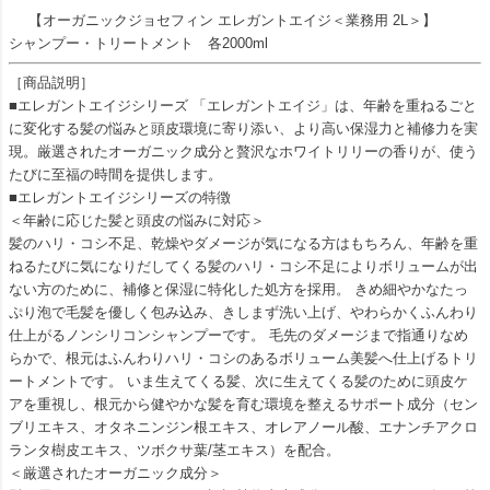
【オーガニックジョセフィン エレガントエイジ＜業務用 2L＞】
シャンプー・トリートメント 各2000ml
［商品説明］
■エレガントエイジシリーズ 「エレガントエイジ」は、年齢を重ねるごと
に変化する髪の悩みと頭皮環境に寄り添い、より高い保湿力と補修力を実
現。厳選されたオーガニック成分と贅沢なホワイトリリーの香りが、使う
たびに至福の時間を提供します。
■エレガントエイジシリーズの特徴
＜年齢に応じた髪と頭皮の悩みに対応＞
髪のハリ・コシ不足、乾燥やダメージが気になる方はもちろん、年齢を重
ねるたびに気になりだしてくる髪のハリ・コシ不足によりボリュームが出
ない方のために、補修と保湿に特化した処方を採用。 きめ細やかなたっ
ぷり泡で毛髪を優しく包み込み、きしまず洗い上げ、やわらかくふんわり
仕上がるノンシリコンシャンプーです。 毛先のダメージまで指通りなめ
らかで、根元はふんわりハリ・コシのあるボリューム美髪へ仕上げるトリ
ートメントです。 いま生えてくる髪、次に生えてくる髪のために頭皮ケ
アを重視し、根元から健やかな髪を育む環境を整えるサポート成分（セン
ブリエキス、オタネニンジン根エキス、オレアノール酸、エナンチアクロ
ランタ樹皮エキス、ツボクサ葉/茎エキス）を配合。
＜厳選されたオーガニック成分＞