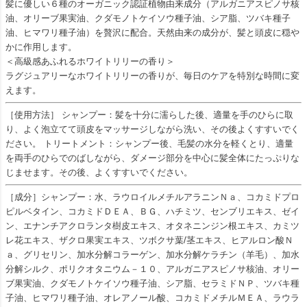
髪に優しい６種のオーガニック認証植物由来成分（アルガニアスピノサ核
油、オリーブ果実油、クダモノトケイソウ種子油、シア脂、ツバキ種子
油、ヒマワリ種子油）を贅沢に配合。天然由来の成分が、髪と頭皮に穏や
かに作用します。
＜高級感あふれるホワイトリリーの香り＞
ラグジュアリーなホワイトリリーの香りが、毎日のケアを特別な時間に変
えます。
［使用方法］ シャンプー：髪を十分に濡らした後、適量を手のひらに取
り、よく泡立てて頭皮をマッサージしながら洗い、その後よくすすいでく
ださい。 トリートメント：シャンプー後、毛髪の水分を軽くとり、適量
を両手のひらでのばしながら、ダメージ部分を中心に髪全体にたっぷりな
じませます。その後、よくすすいでください。
［成分］シャンプー：水、ラウロイルメチルアラニンＮａ、コカミドプロ
ピルベタイン、コカミドＤＥＡ、ＢＧ、ハチミツ、センブリエキス、ゼイ
ン、エナンチアクロランタ樹皮エキス、オタネニンジン根エキス、カミツ
レ花エキス、ザクロ果実エキス、ツボクサ葉/茎エキス、ヒアルロン酸Ｎ
ａ、グリセリン、加水分解コラーゲン、加水分解ケラチン（羊毛）、加水
分解シルク、ポリクオタニウム－１０、アルガニアスピノサ核油、オリー
ブ果実油、クダモノトケイソウ種子油、シア脂、セラミドＮＰ、ツバキ種
子油、ヒマワリ種子油、オレアノール酸、コカミドメチルＭＥＡ、ラウラ