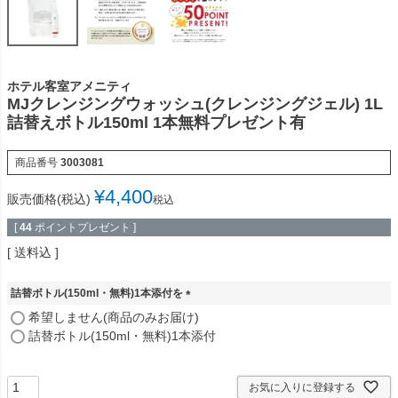
ホテル客室アメニティ
MJクレンジングウォッシュ(クレンジングジェル) 1L
詰替えボトル150ml 1本無料プレゼント有
商品番号
3003081
¥
4,400
販売価格(税込)
税込
[
44
ポイントプレゼント ]
送料込
詰替ボトル(150ml・無料)1本添付を
(
希望しません(商品のみお届け)
必
詰替ボトル(150ml・無料)1本添付
須
)
お気に入りに登録する