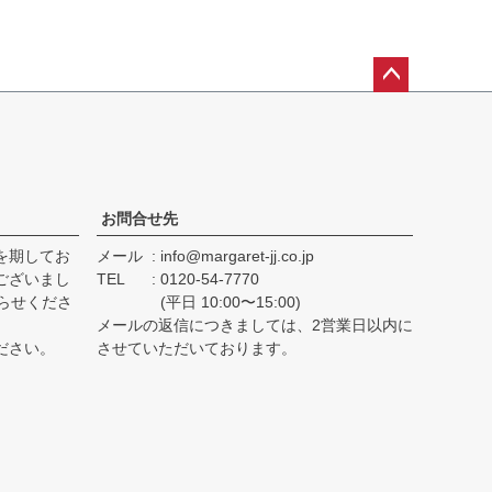
ペー
ジト
ップ
へ
お問合せ先
を期してお
メール
info@margaret-jj.co.jp
ございまし
TEL
0120-54-7770
らせくださ
(平日 10:00〜15:00)
メールの返信につきましては、2営業日以内に
ださい。
させていただいております。