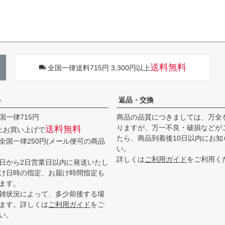
送料無料
全国一律送料715円 3,300円以上
料
返品・交換
国一律715円
商品の品質につきましては、万全
りますが、万一不良・破損などが
送料無料
以上お買い上げで
たら、商品到着後10日以内にお知
全国一律250円(メール便可の商品
い。
詳しくは
ご利用ガイド
をご利用く
日から2日営業日以内に発送いたし
け日時の指定、お届け時間指定も
ます。
雑状況によって、多少前後する場
ます。詳しくは
ご利用ガイド
をご
い。