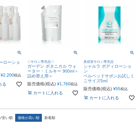
ィーローショ
◇サロン専売品◇
美容室サロン専売品
ガーデン ボタニカル ウォ
シャルラ ボディローショ
ーター・ミルキー 900ml＜
ン
¥
2,200
税込
詰め替え用＞
ベルベッドサボンお試しミ
ニサイズ5ml
販売価格(税込)
¥
1,760
れる
税込
販売価格(税込)
¥
55
税込
カートに入れる
カートに入れる
が安い順
価格が高い順
新着順