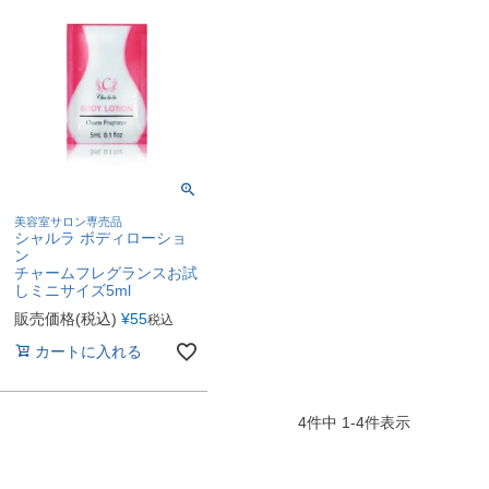
美容室サロン専売品
シャルラ ボディローショ
ン
チャームフレグランスお試
しミニサイズ5ml
販売価格(税込)
¥
55
税込
カートに入れる
4
件中
1
-
4
件表示