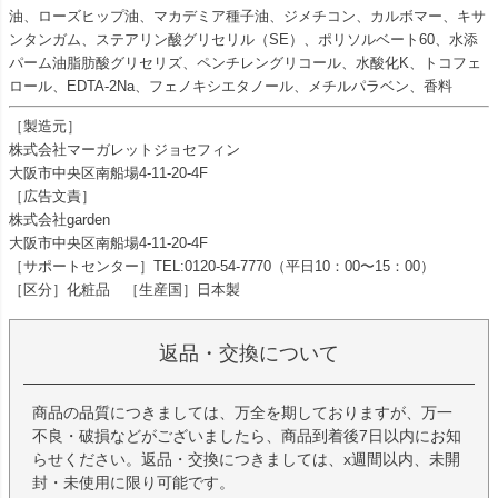
油、ローズヒップ油、マカデミア種子油、ジメチコン、カルボマー、キサ
ンタンガム、ステアリン酸グリセリル（SE）、ポリソルベート60、水添
パーム油脂肪酸グリセリズ、ペンチレングリコール、水酸化K、トコフェ
ロール、EDTA-2Na、フェノキシエタノール、メチルパラベン、香料
［製造元］
株式会社マーガレットジョセフィン
大阪市中央区南船場4-11-20-4F
［広告文責］
株式会社garden
大阪市中央区南船場4-11-20-4F
［サポートセンター］TEL:0120-54-7770（平日10：00〜15：00）
［区分］化粧品 ［生産国］日本製
返品・交換について
商品の品質につきましては、万全を期しておりますが、万一
不良・破損などがございましたら、商品到着後7日以内にお知
らせください。返品・交換につきましては、x週間以内、未開
封・未使用に限り可能です。