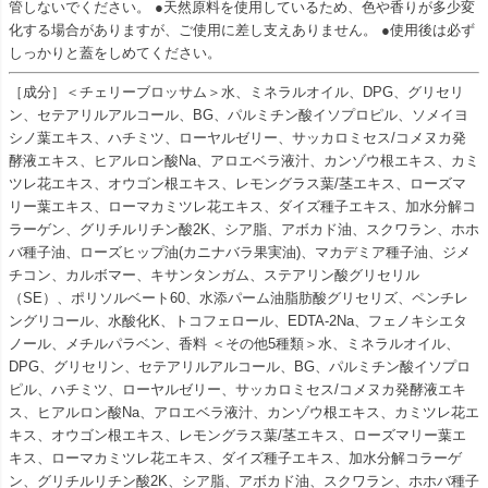
管しないでください。 ●天然原料を使用しているため、色や香りが多少変
化する場合がありますが、ご使用に差し支えありません。 ●使用後は必ず
しっかりと蓋をしめてください。
［成分］＜チェリーブロッサム＞水、ミネラルオイル、DPG、グリセリ
ン、セテアリルアルコール、BG、パルミチン酸イソプロピル、ソメイヨ
シノ葉エキス、ハチミツ、ローヤルゼリー、サッカロミセス/コメヌカ発
酵液エキス、ヒアルロン酸Na、アロエベラ液汁、カンゾウ根エキス、カミ
ツレ花エキス、オウゴン根エキス、レモングラス葉/茎エキス、ローズマ
リー葉エキス、ローマカミツレ花エキス、ダイズ種子エキス、加水分解コ
ラーゲン、グリチルリチン酸2K、シア脂、アボカド油、スクワラン、ホホ
バ種子油、ローズヒップ油(カニナバラ果実油)、マカデミア種子油、ジメ
チコン、カルボマー、キサンタンガム、ステアリン酸グリセリル
（SE）、ポリソルベート60、水添パーム油脂肪酸グリセリズ、ペンチレ
ングリコール、水酸化K、トコフェロール、EDTA-2Na、フェノキシエタ
ノール、メチルパラベン、香料 ＜その他5種類＞水、ミネラルオイル、
DPG、グリセリン、セテアリルアルコール、BG、パルミチン酸イソプロ
ピル、ハチミツ、ローヤルゼリー、サッカロミセス/コメヌカ発酵液エキ
ス、ヒアルロン酸Na、アロエベラ液汁、カンゾウ根エキス、カミツレ花エ
キス、オウゴン根エキス、レモングラス葉/茎エキス、ローズマリー葉エ
キス、ローマカミツレ花エキス、ダイズ種子エキス、加水分解コラーゲ
ン、グリチルリチン酸2K、シア脂、アボカド油、スクワラン、ホホバ種子