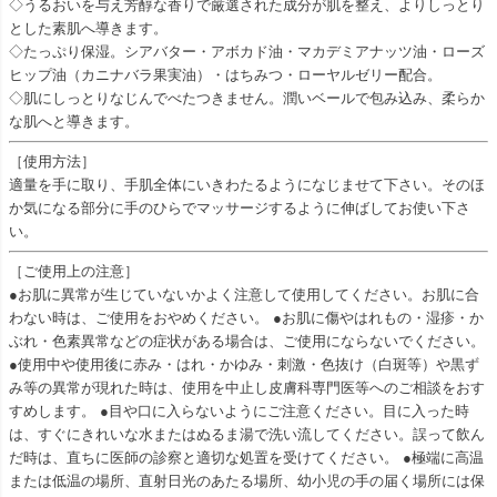
◇うるおいを与え芳醇な香りで厳選された成分が肌を整え、よりしっとり
とした素肌へ導きます。
◇たっぷり保湿。シアバター・アボカド油・マカデミアナッツ油・ローズ
ヒップ油（カニナバラ果実油）・はちみつ・ローヤルゼリー配合。
◇肌にしっとりなじんでべたつきません。潤いベールで包み込み、柔らか
な肌へと導きます。
［使用方法］
適量を手に取り、手肌全体にいきわたるようになじませて下さい。そのほ
か気になる部分に手のひらでマッサージするように伸ばしてお使い下さ
い。
［ご使用上の注意］
●お肌に異常が生じていないかよく注意して使用してください。お肌に合
わない時は、ご使用をおやめください。 ●お肌に傷やはれもの・湿疹・か
ぶれ・色素異常などの症状がある場合は、ご使用にならないでください。
●使用中や使用後に赤み・はれ・かゆみ・刺激・色抜け（白斑等）や黒ず
み等の異常が現れた時は、使用を中止し皮膚科専門医等へのご相談をおす
すめします。 ●目や口に入らないようにご注意ください。目に入った時
は、すぐにきれいな水またはぬるま湯で洗い流してください。誤って飲ん
だ時は、直ちに医師の診察と適切な処置を受けてください。 ●極端に高温
または低温の場所、直射日光のあたる場所、幼小児の手の届く場所には保