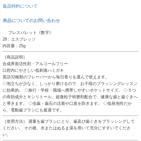
返品特約について
商品についてのお問い合わせ
ブレスパレット《数字》
28：エスプレッソ
内容量：25g
［商品説明］
合成界面活性剤・アルコールフリー
口腔内にやさしい低刺激ハミガキ
英語32種類のフレーバーから毎日香りを選んで使えます。
◇泡立ちが少なく、しっかり磨けるので、お子様のブラッシングレッスン
に効果的。 ◇旅行・学校・職場へ携帯しやすいポケットサイズ。 ◇５つ
の有効成分とキシリトール、超微粒子研磨剤配合で、健康な歯と歯ぐきへ
と導きます。 ◇虫歯・歯石の沈着や口臭を防ぎます。 ◇低発泡性だか
ら、電動歯ブラシにも最適です。
［使用方法］ 適量を歯ブラシにとり、歯及び歯ぐきをブラッシングして
ください。 その後、水またはぬるま湯を用いて充分にすすいでくださ
い。