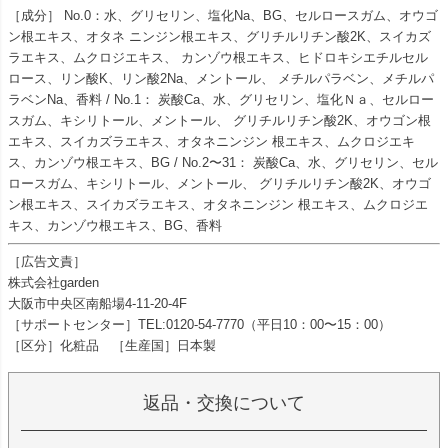
［成分］ No.0：水、グリセリン、塩化Na、BG、セルロースガム、オウゴ
ン根エキス、オタネ ニンジン根エキス、グリチルリチン酸2K、スイカズ
ラエキス、ムクロジエキス、 カンゾウ根エキス、ヒドロキシエチルセル
ロース、リン酸K、リン酸2Na、メントール、 メチルパラベン、メチルパ
ラベンNa、香料 / No.1： 炭酸Ca、水、グリセリン、塩化Ｎａ、セルロー
スガム、キシリトール、メントール、 グリチルリチン酸2K、オウゴン根
エキス、スイカズラエキス、オタネニンジン 根エキス、ムクロジエキ
ス、カンゾウ根エキス、BG / No.2〜31： 炭酸Ca、水、グリセリン、セル
ロースガム、キシリトール、メントール、 グリチルリチン酸2K、オウゴ
ン根エキス、スイカズラエキス、オタネニンジン 根エキス、ムクロジエ
キス、カンゾウ根エキス、BG、香料
［広告文責］
株式会社garden
大阪市中央区南船場4-11-20-4F
［サポートセンター］TEL:0120-54-7770（平日10：00〜15：00）
［区分］化粧品 ［生産国］日本製
返品・交換について