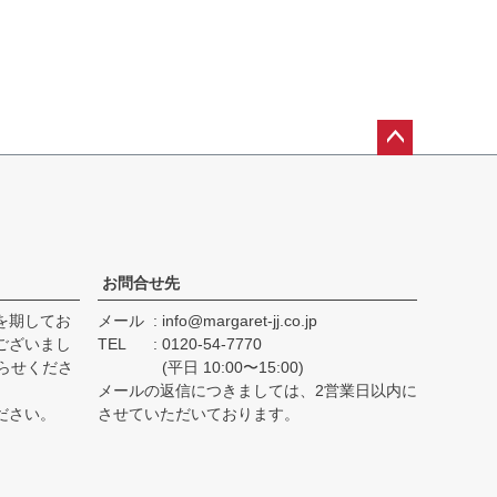
ペー
ジト
ップ
へ
お問合せ先
を期してお
メール
info@margaret-jj.co.jp
ございまし
TEL
0120-54-7770
らせくださ
(平日 10:00〜15:00)
メールの返信につきましては、2営業日以内に
ださい。
させていただいております。