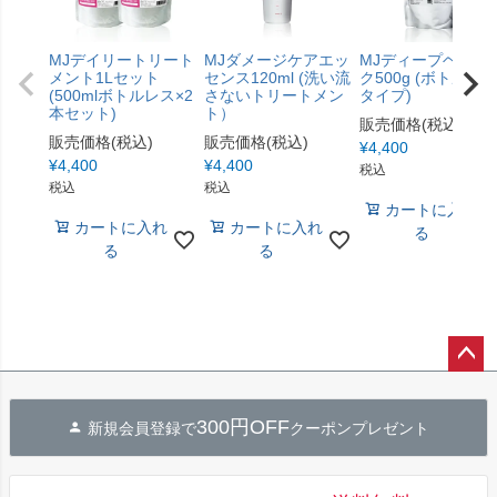
MJデイリートリート
MJダメージケアエッ
MJディープヘアマ
メント1Lセット
センス120ml (洗い流
ク500g (ボトルレ
(500mlボトルレス×2
さないトリートメン
タイプ)
本セット)
ト）
販売価格(税込)
販売価格(税込)
販売価格(税込)
¥
4,400
¥
4,400
¥
4,400
税込
税込
税込
カートに入れ
カートに入れ
カートに入れ
る
る
る
ペー
ジト
300円OFF
新規会員登録で
クーポンプレゼント
ップ
へ