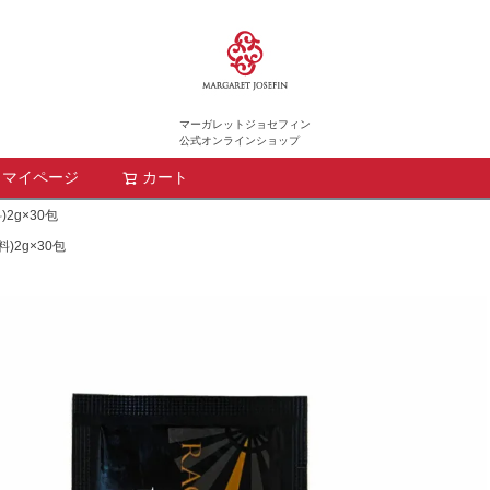
マーガレットジョセフィン
公式オンラインショップ
マイページ
カート
検索
2g×30包
)2g×30包