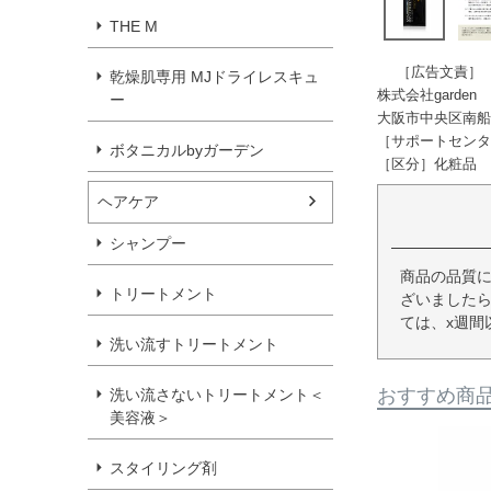
THE M
［広告文責］
乾燥肌専用 MJドライレスキュ
株式会社garden
ー
大阪市中央区南船場4-
［サポートセンター］T
ボタニカルbyガーデン
［区分］化粧品 
ヘアケア
シャンプー
商品の品質
トリートメント
ざいましたら
ては、x週間
洗い流すトリートメント
おすすめ商
洗い流さないトリートメント＜
美容液＞
スタイリング剤