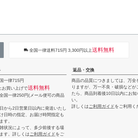
送料無料
全国一律送料715円 3,300円以上
料
返品・交換
国一律715円
商品の品質につきましては、万全
りますが、万一不良・破損などが
送料無料
以上お買い上げで
たら、商品到着後10日以内にお知
全国一律250円(メール便可の商品
い。
詳しくは
ご利用ガイド
をご利用く
日から2日営業日以内に発送いたし
け日時の指定、お届け時間指定も
ます。
雑状況によって、多少前後する場
ます。詳しくは
ご利用ガイド
をご