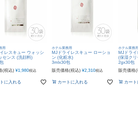
務用
ホテル業務用
ホテル業務
ライレスキュー ウォッシ
MJドライレスキュー ローショ
MJドライ
センス (洗顔料)
ン (化粧水)
(保湿クリ
0包
3mlx30包
2gx30包
(税込)
¥
1,980
販売価格(税込)
¥
2,310
販売価格(
税込
税込
トに入れる
カートに入れる
カート