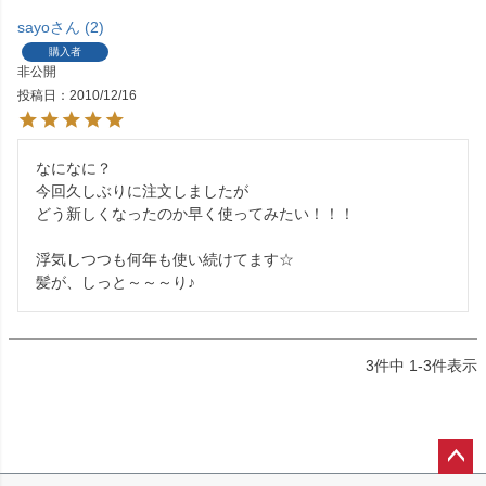
sayo
2
購入者
非公開
投稿日
2010/12/16
なになに？

今回久しぶりに注文しましたが

どう新しくなったのか早く使ってみたい！！！

浮気しつつも何年も使い続けてます☆

髪が、しっと～～～り♪
3
件中
1
-
3
件表示