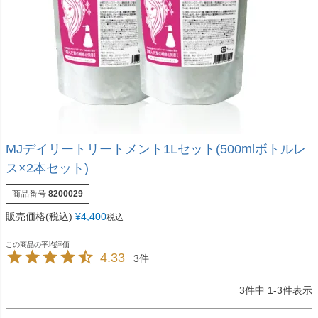
MJデイリートリートメント1Lセット(500mlボトルレ
ス×2本セット)
商品番号
8200029
販売価格(税込)
¥
4,400
税込
4.33
3
3
件中
1
-
3
件表示