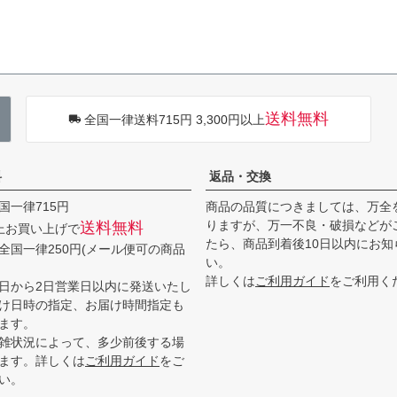
送料無料
全国一律送料715円 3,300円以上
料
返品・交換
国一律715円
商品の品質につきましては、万全
りますが、万一不良・破損などが
送料無料
以上お買い上げで
たら、商品到着後10日以内にお知
全国一律250円(メール便可の商品
い。
詳しくは
ご利用ガイド
をご利用く
日から2日営業日以内に発送いたし
け日時の指定、お届け時間指定も
ます。
雑状況によって、多少前後する場
ます。詳しくは
ご利用ガイド
をご
い。