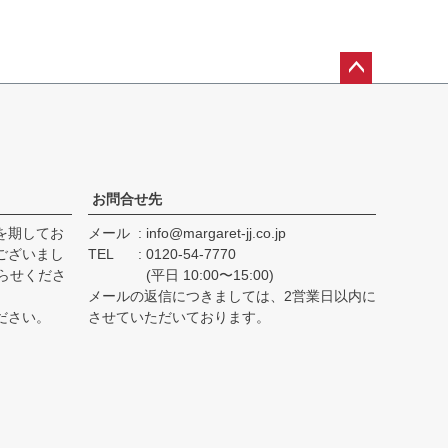
ペー
ジト
ップ
へ
お問合せ先
を期してお
メール
info@margaret-jj.co.jp
ございまし
TEL
0120-54-7770
らせくださ
(平日 10:00〜15:00)
メールの返信につきましては、2営業日以内に
ださい。
させていただいております。