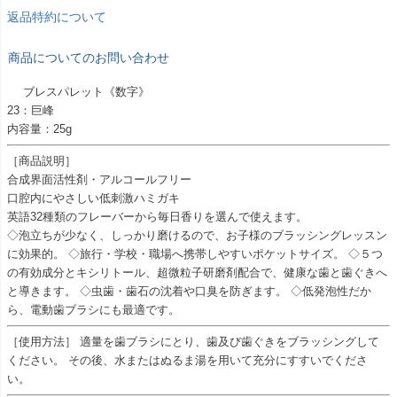
返品特約について
商品についてのお問い合わせ
ブレスパレット《数字》
23：巨峰
内容量：25g
［商品説明］
合成界面活性剤・アルコールフリー
口腔内にやさしい低刺激ハミガキ
英語32種類のフレーバーから毎日香りを選んで使えます。
◇泡立ちが少なく、しっかり磨けるので、お子様のブラッシングレッスン
に効果的。 ◇旅行・学校・職場へ携帯しやすいポケットサイズ。 ◇５つ
の有効成分とキシリトール、超微粒子研磨剤配合で、健康な歯と歯ぐきへ
と導きます。 ◇虫歯・歯石の沈着や口臭を防ぎます。 ◇低発泡性だか
ら、電動歯ブラシにも最適です。
［使用方法］ 適量を歯ブラシにとり、歯及び歯ぐきをブラッシングして
ください。 その後、水またはぬるま湯を用いて充分にすすいでくださ
い。