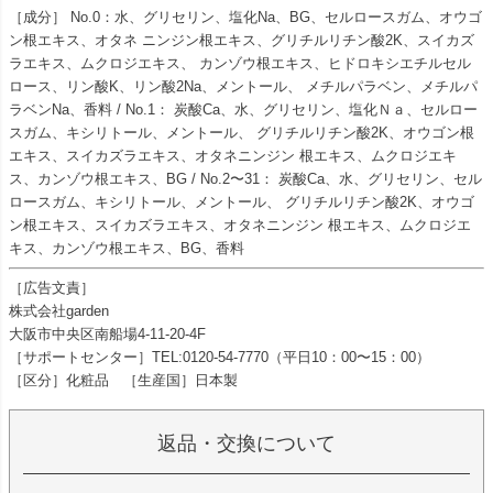
［成分］ No.0：水、グリセリン、塩化Na、BG、セルロースガム、オウゴ
ン根エキス、オタネ ニンジン根エキス、グリチルリチン酸2K、スイカズ
ラエキス、ムクロジエキス、 カンゾウ根エキス、ヒドロキシエチルセル
ロース、リン酸K、リン酸2Na、メントール、 メチルパラベン、メチルパ
ラベンNa、香料 / No.1： 炭酸Ca、水、グリセリン、塩化Ｎａ、セルロー
スガム、キシリトール、メントール、 グリチルリチン酸2K、オウゴン根
エキス、スイカズラエキス、オタネニンジン 根エキス、ムクロジエキ
ス、カンゾウ根エキス、BG / No.2〜31： 炭酸Ca、水、グリセリン、セル
ロースガム、キシリトール、メントール、 グリチルリチン酸2K、オウゴ
ン根エキス、スイカズラエキス、オタネニンジン 根エキス、ムクロジエ
キス、カンゾウ根エキス、BG、香料
［広告文責］
株式会社garden
大阪市中央区南船場4-11-20-4F
［サポートセンター］TEL:0120-54-7770（平日10：00〜15：00）
［区分］化粧品 ［生産国］日本製
返品・交換について