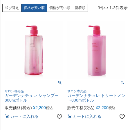
3
件中
1
-
3
件表示
並び替え
価格が安い順
価格が高い順
新着順
サロン専売品
サロン専売品
ガーデンナチュレ シャンプー
ガーデンナチュレ トリートメン
800mボトル
ト800mボトル
販売価格(税込)
¥
2,200
販売価格(税込)
¥
2,200
税込
税込
カートに入れる
カートに入れる