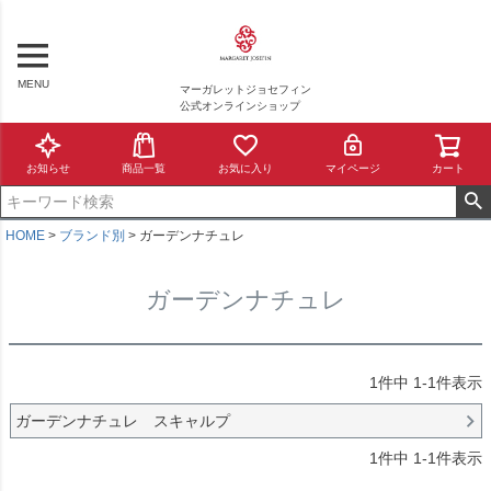
MENU
マーガレットジョセフィン
公式オンラインショップ
お知らせ
商品一覧
お気に入り
マイページ
カート
HOME
ブランド別
ガーデンナチュレ
ガーデンナチュレ
1
件中
1
-
1
件表示
ガーデンナチュレ スキャルプ
1
件中
1
-
1
件表示