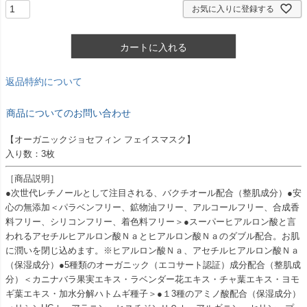
お気に入りに登録する
カートに入れる
返品特約について
商品についてのお問い合わせ
【オーガニックジョセフィン フェイスマスク】
入り数：3枚
［商品説明］
●次世代レチノールとして注目される、バクチオール配合（整肌成分）●安
心の無添加＜パラベンフリー、鉱物油フリー、アルコールフリー、合成香
料フリー、シリコンフリー、着色料フリー＞●スーパーヒアルロン酸と言
われるアセチルヒアルロン酸Ｎａとヒアルロン酸Ｎａのダブル配合。お肌
に潤いを閉じ込めます。※ヒアルロン酸Ｎａ、アセチルヒアルロン酸Ｎａ
（保湿成分）●5種類のオーガニック（エコサート認証）成分配合（整肌成
分）＜カニナバラ果実エキス・ラベンダー花エキス・チャ葉エキス・ヨモ
ギ葉エキス・加水分解ハトムギ種子＞●１3種のアミノ酸配合（保湿成分）