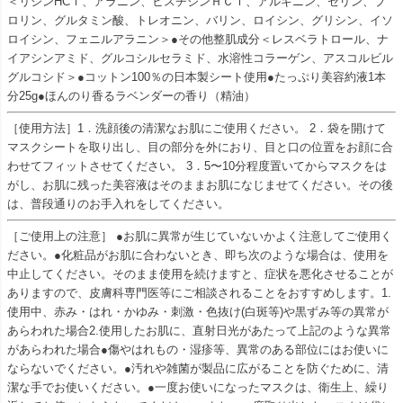
＜リシンHCｌ、アラニン、ヒスチジンＨＣｌ、アルギニン、セリン、プ
ロリン、グルタミン酸、トレオニン、バリン、ロイシン、グリシン、イソ
ロイシン、フェニルアラニン＞●その他整肌成分＜レスベラトロール、ナ
イアシンアミド、グルコシルセラミド、水溶性コラーゲン、アスコルビル
グルコシド＞●コットン100％の日本製シート使用●たっぷり美容約液1本
分25g●ほんのり香るラベンダーの香り（精油）
［使用方法］1．洗顔後の清潔なお肌にご使用ください。 2．袋を開けて
マスクシートを取り出し、目の部分を外におり、目と口の位置をお顔に合
わせてフィットさせてください。 3．5〜10分程度置いてからマスクをは
がし、お肌に残った美容液はそのままお肌になじませてください。その後
は、普段通りのお手入れをしてください。
［ご使用上の注意］ ●お肌に異常が生じていないかよく注意してご使用く
ださい。●化粧品がお肌に合わないとき、即ち次のような場合は、使用を
中止してください。そのまま使用を続けますと、症状を悪化させることが
ありますので、皮膚科専門医等にご相談されることをおすすめします。1.
使用中、赤み・はれ・かゆみ・刺激・色抜け(白斑等)や黒ずみ等の異常が
あらわれた場合2.使用したお肌に、直射日光があたって上記のような異常
があらわれた場合●傷やはれもの・湿疹等、異常のある部位にはお使いに
ならないでください。●汚れや雑菌が製品に広がることを防ぐために、清
潔な手でお使いください。●一度お使いになったマスクは、衛生上、繰り