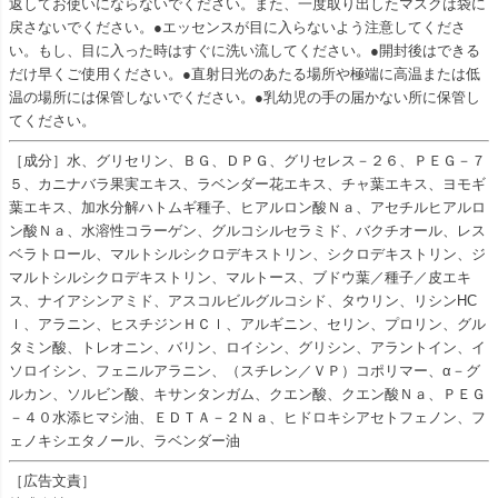
返してお使いにならないでください。また、一度取り出したマスクは袋に
戻さないでください。●エッセンスが目に入らないよう注意してくださ
い。もし、目に入った時はすぐに洗い流してください。●開封後はできる
だけ早くご使用ください。●直射日光のあたる場所や極端に高温または低
温の場所には保管しないでください。●乳幼児の手の届かない所に保管し
てください。
［成分］水、グリセリン、ＢＧ、ＤＰＧ、グリセレス－２６、ＰＥＧ－７
５、カニナバラ果実エキス、ラベンダー花エキス、チャ葉エキス、ヨモギ
葉エキス、加水分解ハトムギ種子、ヒアルロン酸Ｎａ、アセチルヒアルロ
ン酸Ｎａ、水溶性コラーゲン、グルコシルセラミド、バクチオール、レス
ベラトロール、マルトシルシクロデキストリン、シクロデキストリン、ジ
マルトシルシクロデキストリン、マルトース、ブドウ葉／種子／皮エキ
ス、ナイアシンアミド、アスコルビルグルコシド、タウリン、リシンHC
ｌ、アラニン、ヒスチジンＨＣｌ、アルギニン、セリン、プロリン、グル
タミン酸、トレオニン、バリン、ロイシン、グリシン、アラントイン、イ
ソロイシン、フェニルアラニン、（スチレン／ＶＰ）コポリマー、α－グ
ルカン、ソルビン酸、キサンタンガム、クエン酸、クエン酸Ｎａ、ＰＥＧ
－４０水添ヒマシ油、ＥＤＴＡ－２Ｎａ、ヒドロキシアセトフェノン、フ
ェノキシエタノール、ラベンダー油
［広告文責］