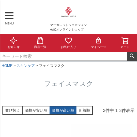
MENU
マーガレットジョセフィン
公式オンラインショップ
お知らせ
商品一覧
お気に入り
マイページ
カート
HOME
スキンケア
フェイスマスク
フェイスマスク
3
件中
1
-
3
件表示
並び替え
価格が安い順
価格が高い順
新着順