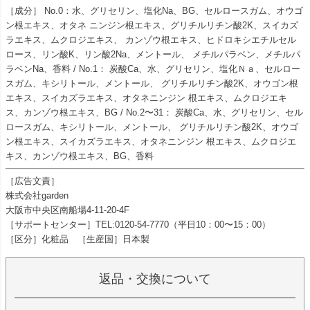
［成分］ No.0：水、グリセリン、塩化Na、BG、セルロースガム、オウゴ
ン根エキス、オタネ ニンジン根エキス、グリチルリチン酸2K、スイカズ
ラエキス、ムクロジエキス、 カンゾウ根エキス、ヒドロキシエチルセル
ロース、リン酸K、リン酸2Na、メントール、 メチルパラベン、メチルパ
ラベンNa、香料 / No.1： 炭酸Ca、水、グリセリン、塩化Ｎａ、セルロー
スガム、キシリトール、メントール、 グリチルリチン酸2K、オウゴン根
エキス、スイカズラエキス、オタネニンジン 根エキス、ムクロジエキ
ス、カンゾウ根エキス、BG / No.2〜31： 炭酸Ca、水、グリセリン、セル
ロースガム、キシリトール、メントール、 グリチルリチン酸2K、オウゴ
ン根エキス、スイカズラエキス、オタネニンジン 根エキス、ムクロジエ
キス、カンゾウ根エキス、BG、香料
［広告文責］
株式会社garden
大阪市中央区南船場4-11-20-4F
［サポートセンター］TEL:0120-54-7770（平日10：00〜15：00）
［区分］化粧品 ［生産国］日本製
返品・交換について