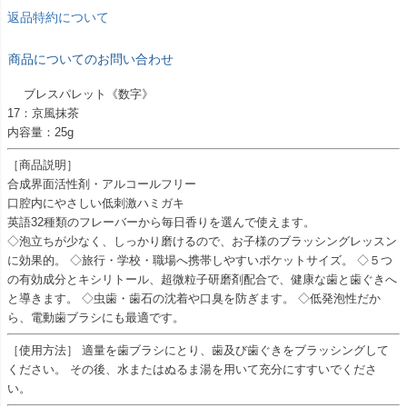
返品特約について
商品についてのお問い合わせ
ブレスパレット《数字》
17：京風抹茶
内容量：25g
［商品説明］
合成界面活性剤・アルコールフリー
口腔内にやさしい低刺激ハミガキ
英語32種類のフレーバーから毎日香りを選んで使えます。
◇泡立ちが少なく、しっかり磨けるので、お子様のブラッシングレッスン
に効果的。 ◇旅行・学校・職場へ携帯しやすいポケットサイズ。 ◇５つ
の有効成分とキシリトール、超微粒子研磨剤配合で、健康な歯と歯ぐきへ
と導きます。 ◇虫歯・歯石の沈着や口臭を防ぎます。 ◇低発泡性だか
ら、電動歯ブラシにも最適です。
［使用方法］ 適量を歯ブラシにとり、歯及び歯ぐきをブラッシングして
ください。 その後、水またはぬるま湯を用いて充分にすすいでくださ
い。