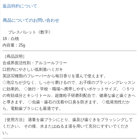
返品特約について
商品についてのお問い合わせ
ブレスパレット《数字》
18：白桃
内容量：25g
［商品説明］
合成界面活性剤・アルコールフリー
口腔内にやさしい低刺激ハミガキ
英語32種類のフレーバーから毎日香りを選んで使えます。
◇泡立ちが少なく、しっかり磨けるので、お子様のブラッシングレッスン
に効果的。 ◇旅行・学校・職場へ携帯しやすいポケットサイズ。 ◇５つ
の有効成分とキシリトール、超微粒子研磨剤配合で、健康な歯と歯ぐきへ
と導きます。 ◇虫歯・歯石の沈着や口臭を防ぎます。 ◇低発泡性だか
ら、電動歯ブラシにも最適です。
［使用方法］ 適量を歯ブラシにとり、歯及び歯ぐきをブラッシングして
ください。 その後、水またはぬるま湯を用いて充分にすすいでくださ
い。