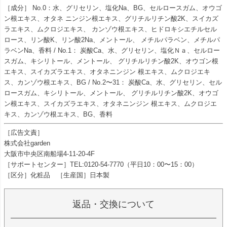
［成分］ No.0：水、グリセリン、塩化Na、BG、セルロースガム、オウゴ
ン根エキス、オタネ ニンジン根エキス、グリチルリチン酸2K、スイカズ
ラエキス、ムクロジエキス、 カンゾウ根エキス、ヒドロキシエチルセル
ロース、リン酸K、リン酸2Na、メントール、 メチルパラベン、メチルパ
ラベンNa、香料 / No.1： 炭酸Ca、水、グリセリン、塩化Ｎａ、セルロー
スガム、キシリトール、メントール、 グリチルリチン酸2K、オウゴン根
エキス、スイカズラエキス、オタネニンジン 根エキス、ムクロジエキ
ス、カンゾウ根エキス、BG / No.2〜31： 炭酸Ca、水、グリセリン、セル
ロースガム、キシリトール、メントール、 グリチルリチン酸2K、オウゴ
ン根エキス、スイカズラエキス、オタネニンジン 根エキス、ムクロジエ
キス、カンゾウ根エキス、BG、香料
［広告文責］
株式会社garden
大阪市中央区南船場4-11-20-4F
［サポートセンター］TEL:0120-54-7770（平日10：00〜15：00）
［区分］化粧品 ［生産国］日本製
返品・交換について