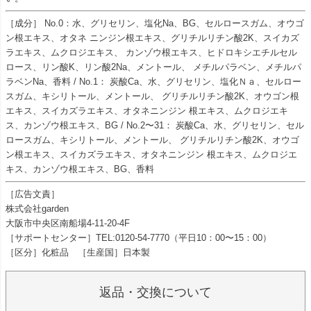
［成分］ No.0：水、グリセリン、塩化Na、BG、セルロースガム、オウゴ
ン根エキス、オタネ ニンジン根エキス、グリチルリチン酸2K、スイカズ
ラエキス、ムクロジエキス、 カンゾウ根エキス、ヒドロキシエチルセル
ロース、リン酸K、リン酸2Na、メントール、 メチルパラベン、メチルパ
ラベンNa、香料 / No.1： 炭酸Ca、水、グリセリン、塩化Ｎａ、セルロー
スガム、キシリトール、メントール、 グリチルリチン酸2K、オウゴン根
エキス、スイカズラエキス、オタネニンジン 根エキス、ムクロジエキ
ス、カンゾウ根エキス、BG / No.2〜31： 炭酸Ca、水、グリセリン、セル
ロースガム、キシリトール、メントール、 グリチルリチン酸2K、オウゴ
ン根エキス、スイカズラエキス、オタネニンジン 根エキス、ムクロジエ
キス、カンゾウ根エキス、BG、香料
［広告文責］
株式会社garden
大阪市中央区南船場4-11-20-4F
［サポートセンター］TEL:0120-54-7770（平日10：00〜15：00）
［区分］化粧品 ［生産国］日本製
返品・交換について