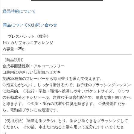
返品特約について
商品についてのお問い合わせ
ブレスパレット《数字》
16：カリフォルニアオレンジ
内容量：25g
［商品説明］
合成界面活性剤・アルコールフリー
口腔内にやさしい低刺激ハミガキ
英語32種類のフレーバーから毎日香りを選んで使えます。
◇泡立ちが少なく、しっかり磨けるので、お子様のブラッシングレッスン
に効果的。 ◇旅行・学校・職場へ携帯しやすいポケットサイズ。 ◇５つ
の有効成分とキシリトール、超微粒子研磨剤配合で、健康な歯と歯ぐきへ
と導きます。 ◇虫歯・歯石の沈着や口臭を防ぎます。 ◇低発泡性だか
ら、電動歯ブラシにも最適です。
［使用方法］ 適量を歯ブラシにとり、歯及び歯ぐきをブラッシングして
ください。 その後、水またはぬるま湯を用いて充分にすすいでくださ
い。