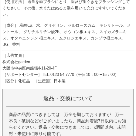
［使用方法］ 適量を歯ブラシにとり、歯及び歯ぐきをブラッシングして
ください。 その後、水またはぬるま湯を用いて充分にすすいでくださ
い。
［成分］ 炭酸Ca、水、グリセリン、セルロースガム、キシリトール、メ
ントール、 グリチルリチン酸2K、オウゴン根エキス、スイカズラエキ
ス、オタネニンジン 根エキス、ムクロジエキス、カンゾウ根エキス、
BG、香料
［広告文責］
株式会社garden
大阪市中央区南船場4-11-20-4F
［サポートセンター］TEL:0120-54-7770（平日10：00〜15：00）
［区分］化粧品 ［生産国］日本製
返品・交換について
商品の品質につきましては、万全を期しておりますが、万一
不良・破損などがございましたら、商品到着後7日以内にお知
らせください。返品・交換につきましては、x週間以内、未開
封・未使用に限り可能です。