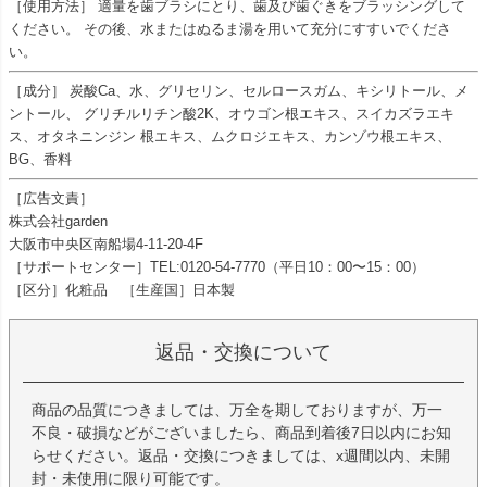
［使用方法］ 適量を歯ブラシにとり、歯及び歯ぐきをブラッシングして
ください。 その後、水またはぬるま湯を用いて充分にすすいでくださ
い。
［成分］ 炭酸Ca、水、グリセリン、セルロースガム、キシリトール、メ
ントール、 グリチルリチン酸2K、オウゴン根エキス、スイカズラエキ
ス、オタネニンジン 根エキス、ムクロジエキス、カンゾウ根エキス、
BG、香料
［広告文責］
株式会社garden
大阪市中央区南船場4-11-20-4F
［サポートセンター］TEL:0120-54-7770（平日10：00〜15：00）
［区分］化粧品 ［生産国］日本製
返品・交換について
商品の品質につきましては、万全を期しておりますが、万一
不良・破損などがございましたら、商品到着後7日以内にお知
らせください。返品・交換につきましては、x週間以内、未開
封・未使用に限り可能です。