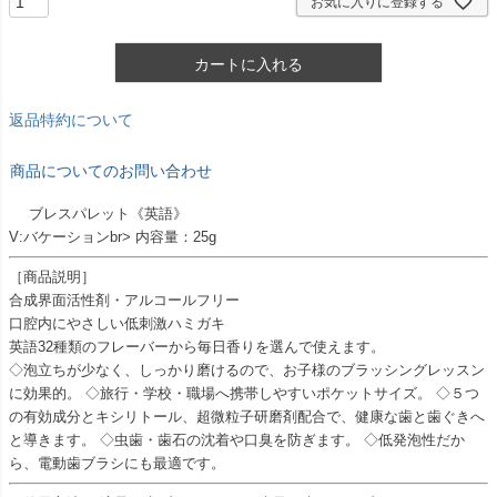
お気に入りに登録する
カートに入れる
返品特約について
商品についてのお問い合わせ
ブレスパレット《英語》
V:バケーションbr> 内容量：25g
［商品説明］
合成界面活性剤・アルコールフリー
口腔内にやさしい低刺激ハミガキ
英語32種類のフレーバーから毎日香りを選んで使えます。
◇泡立ちが少なく、しっかり磨けるので、お子様のブラッシングレッスン
に効果的。 ◇旅行・学校・職場へ携帯しやすいポケットサイズ。 ◇５つ
の有効成分とキシリトール、超微粒子研磨剤配合で、健康な歯と歯ぐきへ
と導きます。 ◇虫歯・歯石の沈着や口臭を防ぎます。 ◇低発泡性だか
ら、電動歯ブラシにも最適です。